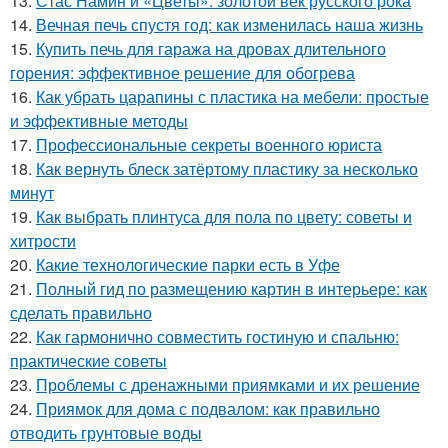
13.
Стас Намин и «Цветы»: золотой век русского рока
14.
Вечная печь спустя год: как изменилась наша жизнь
15.
Купить печь для гаража на дровах длительного
горения: эффективное решение для обогрева
16.
Как убрать царапины с пластика на мебели: простые
и эффективные методы
17.
Профессиональные секреты военного юриста
18.
Как вернуть блеск затёртому пластику за несколько
минут
19.
Как выбрать плинтуса для пола по цвету: советы и
хитрости
20.
Какие технологические парки есть в Уфе
21.
Полный гид по размещению картин в интерьере: как
сделать правильно
22.
Как гармонично совместить гостиную и спальню:
практические советы
23.
Проблемы с дренажными приямками и их решение
24.
Приямок для дома с подвалом: как правильно
отводить грунтовые воды