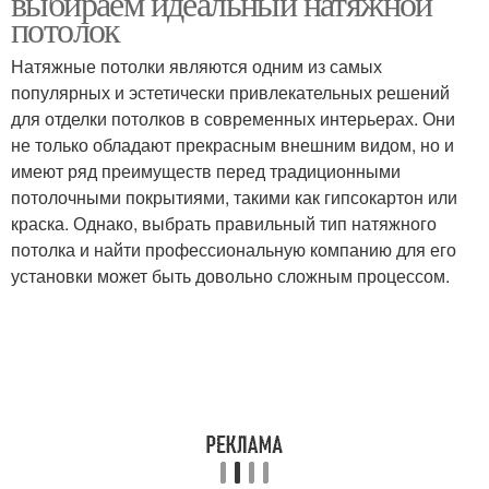
выбираем идеальный натяжной
потолок
Натяжные потолки являются одним из самых
популярных и эстетически привлекательных решений
Потолок с орнаментом
Потолок с подсветкой
для отделки потолков в современных интерьерах. Они
не только обладают прекрасным внешним видом, но и
имеют ряд преимуществ перед традиционными
потолочными покрытиями, такими как гипсокартон или
Футуристичный
Потолок с узором
краска. Однако, выбрать правильный тип натяжного
потолок
потолка и найти профессиональную компанию для его
установки может быть довольно сложным процессом.
Материалы для
потолков