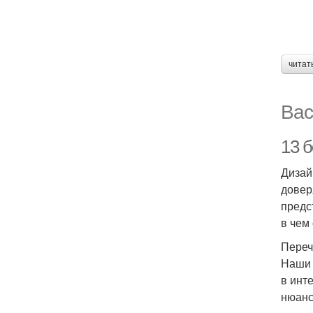
читат
Вас
13 
Дизай
довер
предс
в чем
Переч
Наши 
в инт
нюанс