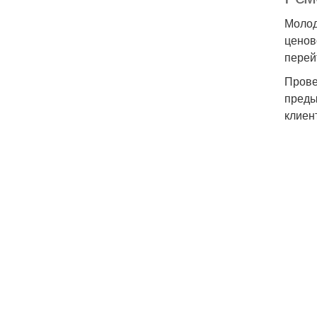
Молод
ценов
перей
Прове
преды
клиен