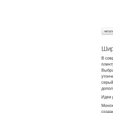
читат
Шир
В сов
плинт
Выбра
утонч
серый
допол
Идеи 
Монох
созда