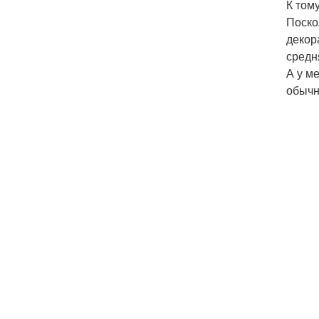
К том
Поско
декор
средн
А у м
обычн