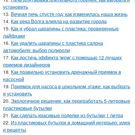
установить
13.
Вечная печь спустя год: как изменилась наша жизнь
14.
Как река Волга влияла на развитие города
15.
Как я убрал царапины с пластика: проверенные
лайфхаки
16.
Как удалить царапины с пластика салона
автомобиля: выбор полироли
17.
Как достичь эффекта 'wow' с помощью 12 лучших
приемов дизайнеров
18.
Как правильно установить дренажный приямок в
насосной
19.
Приямок для насоса в цокольном этаже: как выбрать
и установить
20.
Экологичное решение: как переработать 5-литровые
пластиковые бутылки
21.
Как сделать красивые поделки из бутылки 1 литра
22.
Из пластиковых бутылок в домашний интерьер: идеи
и рецепты