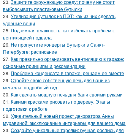
23.
Защитите окружающую среду: почему не стоит
выбрасывать пластиковые бутылки
24.
Утилизация бутылок из ПЭТ: как из них сделать
удобные вещи
25.
Подземная влажность: как избежать проблем с
вентиляцией подвала
26.
Не пропустите концерты Бутырки в Санкт-
Петербурге: расписание
27.
Как правильно организовать вентиляцию в гараже:
основные принципы и рекомендации
28.
Проблема конденсата в гараже: решаем ее вместе
29.
Стройте свою собственную печь для бани из
металла: подробный гид
30.
Как сделать мощную печь для бани своими руками
31.
Какими красками рисовать по дереву. Этапы
подготовки к работе
32.
Удивительный новый проект декоратора Анны
муравиной: эксклюзивные интерьеры для вашего дома
33.
Создайте уникальные тарелки: ручная роспись для