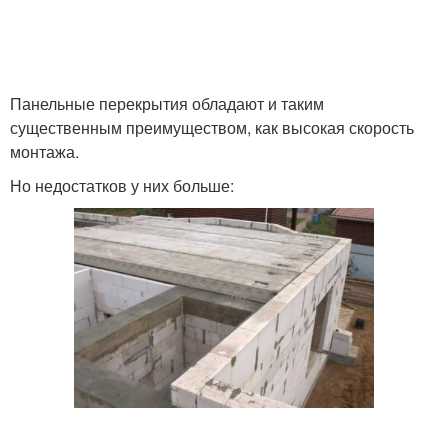
Плитные перекрытия
перекрытия
Сборно-монолитные
Перекрытия по
Панельные перекрытия обладают и таким
перекрытия
деревянным балкам
существенным преимуществом, как высокая скорость
монтажа.
Но недостатков у них больше:
Перекрытия по
Газобетонные плиты
металлическим балкам