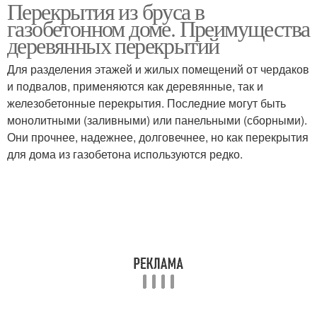
Перекрытия из бруса в
Сборно-монолитное
Перекрытие в доме
газобетонном доме. Преимущества
перекрытие
деревянных перекрытий
Для разделения этажей и жилых помещений от чердаков
Перекрытия на
и подвалов, применяются как деревянные, так и
Перекрытия в доме
газобетонные блоки
железобетонные перекрытия. Последние могут быть
монолитными (заливными) или панельными (сборными).
Они прочнее, надежнее, долговечнее, но как перекрытия
для дома из газобетона используются редко.
Монолитное
Перекрытия на стену
перекрытие
Межэтажные
Перекрытия в домах
перекрытия
Монолитные