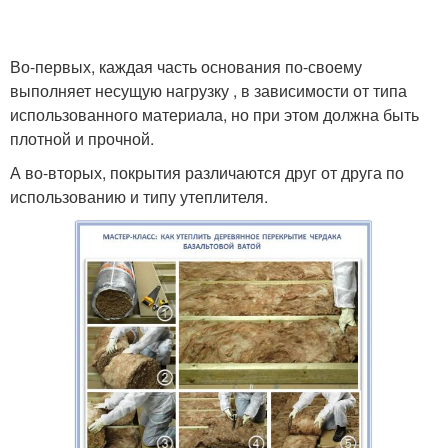
Во-первых, каждая часть основания по-своему
Перекрытия в доме
Перекрытия в сталинке
выполняет несущую нагрузку , в зависимости от типа
использованного материала, но при этом должна быть
плотной и прочной.
Квартиры с
Сборно-монолитное
А во-вторых, покрытия различаются друг от друга по
деревянными
перекрытие
использованию и типу утеплителя.
перекрытиями
Перекрытия в частном
Перекрытия в
доме
многоквартирном доме
Сталинки с
деревянными
Цельное перекрытие
перекрытиями