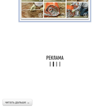
Перекрытия для
Перекрытие для стен
сооружения
Перекрытия в
Межэтажное
газобетонном доме
перекрытие
Перекрытия между
этажами
читать дальше →