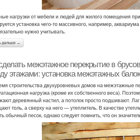
ные нагрузки от мебели и людей для жилого помещения пр
руется установка чего-то массивного, например, аквариума 
бязательно нужно учитывать.
ь дальше →
 сделать межэтажное перекрытие в брусов
ду этажами: установка межэтажных балок
емя строительства двухуровневых домов на межэтажные пе
уатационная нагрузка (кроме их собственного веса). Поэто
жают деревянный настил, а потолок просто подшивают. Лаг
ают толь, а сверху на него — утеплитель. В качестве уте
ть обычный песок, однако следует помнить, что он значител