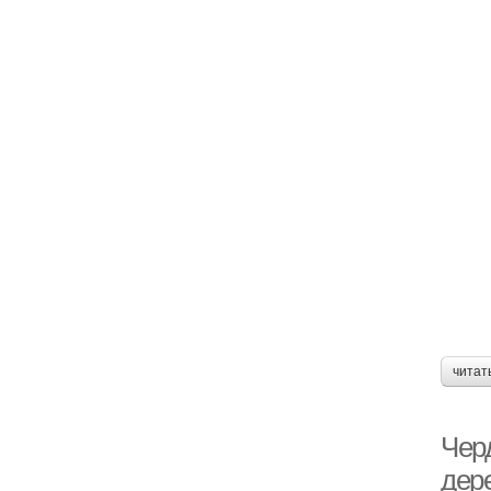
читат
Чер
дер