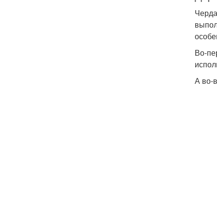
Черда
выпол
особе
Во-пе
испол
А во-