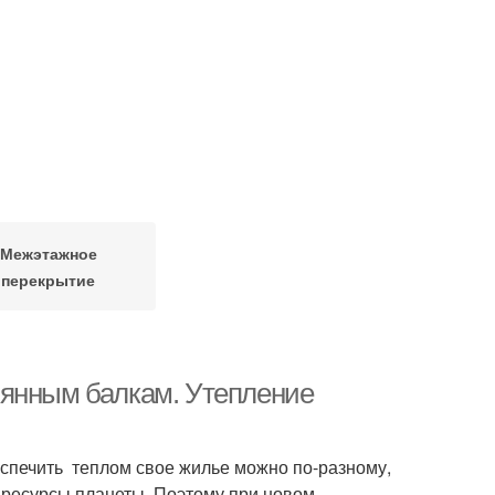
Межэтажное
перекрытие
вянным балкам. Утепление
беспечить теплом свое жилье можно по-разному,
и ресурсы планеты. Поэтому при новом