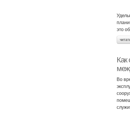
Удель
плани
это о
читат
Как
меж
Во вр
экспл
соору
помещ
служи