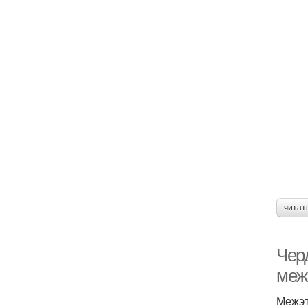
читат
Чер
меж
Межэт