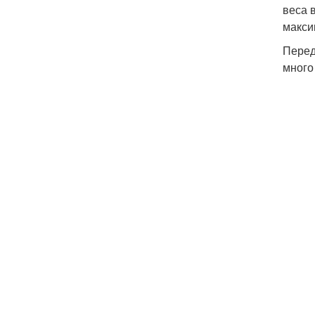
веса 
макси
Перед
много