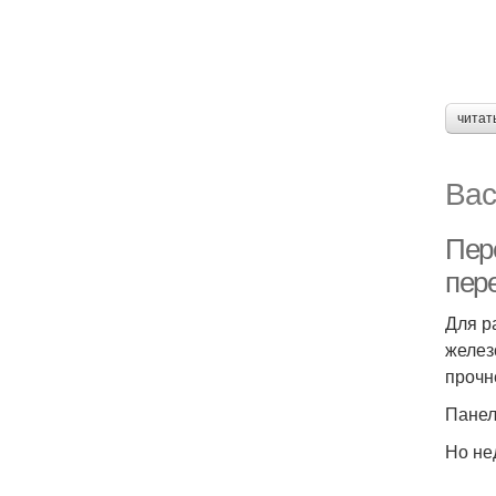
читат
Вас
Пер
пер
Для р
желез
прочн
Панел
Но не