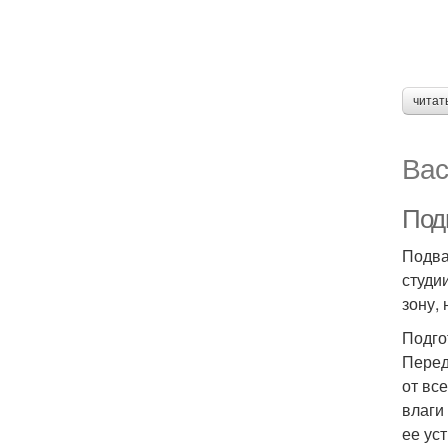
читат
Вас
Под
Подва
студи
зону,
Подго
Перед
от вс
влаги
ее ус