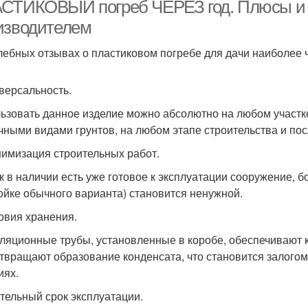
СТИКОВЫЙ погреб ЧЕРЕЗ год. Плюсы и 
входом
изводителем
лебных отзывах о пластиковом погребе для дачи наиболее ч
иверсальность.
ьзовать данное изделие можно абсолютно на любом участк
чными видами грунтов, на любом этапе строительства и пос
нимизация строительных работ.
ак в наличии есть уже готовое к эксплуатации сооружение, 
ойке обычного варианта) становится ненужной.
ловия хранения.
ляционные трубы, установленные в коробе, обеспечивают 
твращают образование конденсата, что становится залого
иях.
ительный срок эксплуатации.