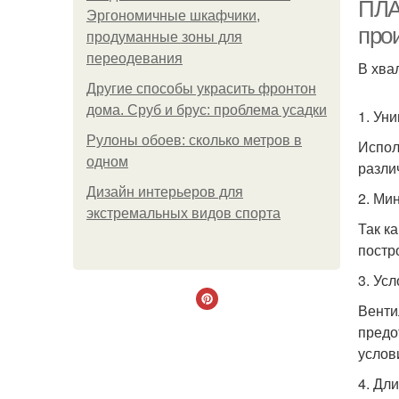
ПЛА
Эргономичные шкафчики,
про
продуманные зоны для
переодевания
В хва
Другие способы украсить фронтон
дома. Сруб и брус: проблема усадки
1. Ун
Рулоны обоев: сколько метров в
Испол
одном
разли
Дизайн интерьеров для
2. Ми
экстремальных видов спорта
Так к
постр
3. Ус
Венти
предо
услов
4. Дл