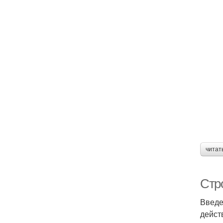
читат
Стро
Введе
дейст