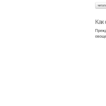
читат
Как 
Прежд
овоще