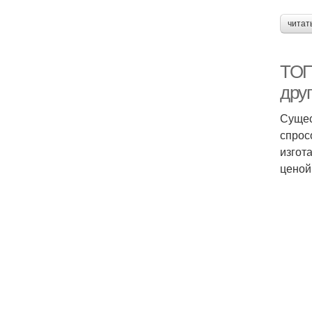
читат
ТОП
дру
Сущес
спрос
изгот
ценой