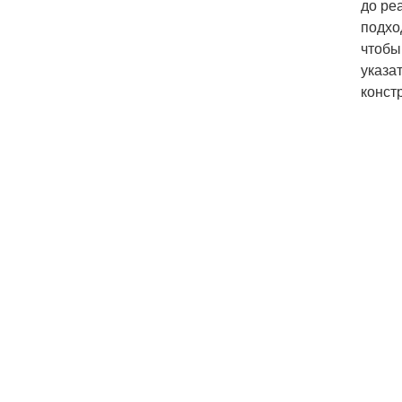
до ре
подхо
чтобы
указа
конст