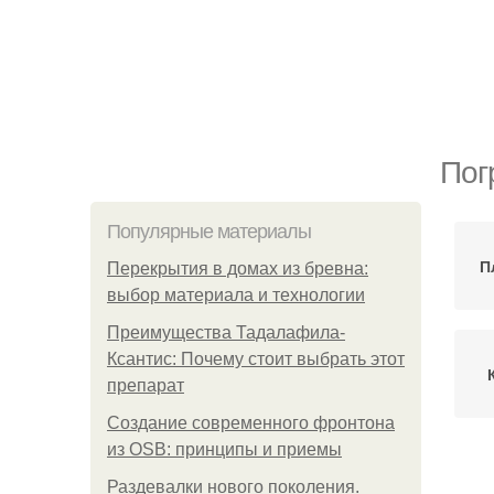
Пог
Популярные материалы
П
Перекрытия в домах из бревна:
выбор материала и технологии
Преимущества Тадалафила-
Ксантис: Почему стоит выбрать этот
препарат
Создание современного фронтона
из OSB: принципы и приемы
Раздевалки нового поколения.