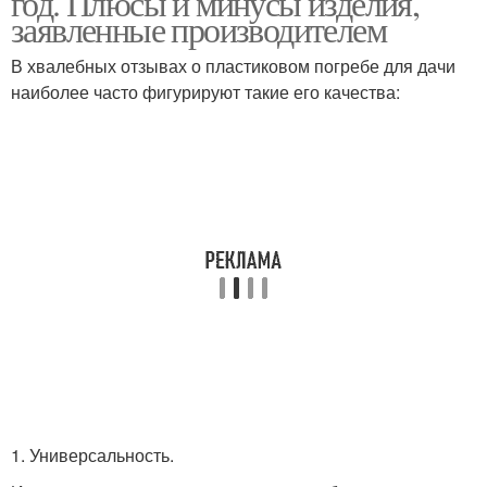
год. Плюсы и минусы изделия,
заявленные производителем
В хвалебных отзывах о пластиковом погребе для дачи
Погреб с
наиболее часто фигурируют такие его качества:
Пластиковые кессоны
горизонтальным
входом
Погреба с
Погреба с
горизонтальным
горизонтальнымм
входом
1. Универсальность.