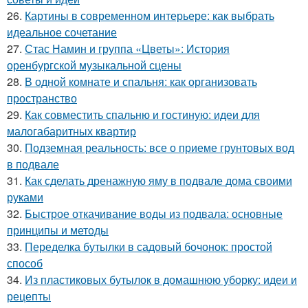
26.
Картины в современном интерьере: как выбрать
идеальное сочетание
27.
Стас Намин и группа «Цветы»: История
оренбургской музыкальной сцены
28.
В одной комнате и спальня: как организовать
пространство
29.
Как совместить спальню и гостиную: идеи для
малогабаритных квартир
30.
Подземная реальность: все о приеме грунтовых вод
в подвале
31.
Как сделать дренажную яму в подвале дома своими
руками
32.
Быстрое откачивание воды из подвала: основные
принципы и методы
33.
Переделка бутылки в садовый бочонок: простой
способ
34.
Из пластиковых бутылок в домашнюю уборку: идеи и
рецепты