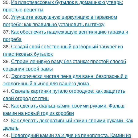
35.
Из пластмассовых бутылок в домашнюю утварь:
простые рецепты
36.
Улучшите воздушную циркуляцию в гаражном
погребе: как правильно установить вытяжку
37.
Как обеспечить надлежащую вентиляцию гаража и
погреба
38.
Создай свой собственный разборный табурет из
пластиковых бутылок
39.
Строим ленивую раму без станка: простой способ
создания своей рамы
40.
Экологически чистая пена для ванн: безопасный и
экологичный выбор для вашего дома
41.
Скачать картинки пугало огородное: как защитить
свой огород от птиц
42.
Как сделать фальш-камин своими руками. Фальш
камин на новый год из коробки
43.
Как сделать декоративный камин своими руками. Как
делать
44.
Новогодний камин за 2 дня из пенопласта. Камин из