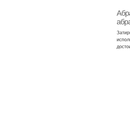
Абр
абр
Затир
испол
досто