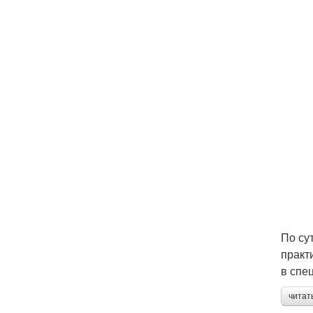
По су
практ
в спе
читат