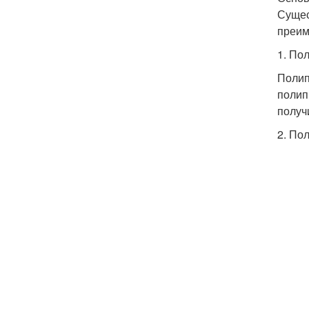
Сущес
преим
1. По
Полип
полип
получ
2. По