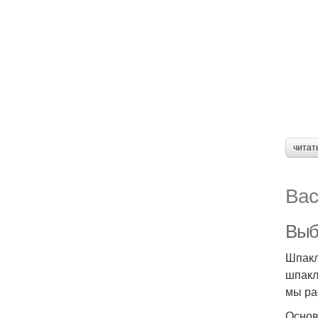
читат
Вас
Выб
Шпакл
шпакл
мы ра
Основ