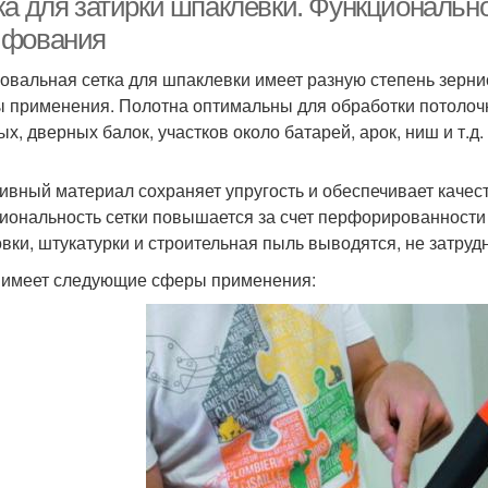
ка для затирки шпаклевки. Функционально
фования
вальная сетка для шпаклевки имеет разную степень зернис
 применения. Полотна оптимальны для обработки потолочн
х, дверных балок, участков около батарей, арок, ниш и т.д.
ивный материал сохраняет упругость и обеспечивает качес
иональность сетки повышается за счет перфорированности 
овки, штукатурки и строительная пыль выводятся, не затруд
 имеет следующие сферы применения: