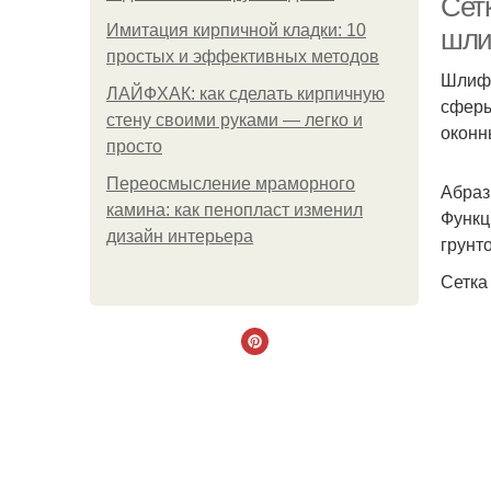
Сет
Имитация кирпичной кладки: 10
шли
простых и эффективных методов
Шлифо
ЛАЙФХАК: как сделать кирпичную
сферы
стену своими руками — легко и
оконны
просто
Переосмысление мраморного
Абраз
камина: как пенопласт изменил
Функц
дизайн интерьера
грунт
Сетка