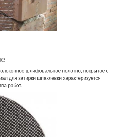
ие
оволоконное шлифовальное полотно, покрытое с
иал для затирки шпаклевки характеризуется
ипа работ.