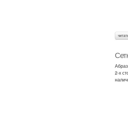
читат
Сет
Абраз
2-х с
налич