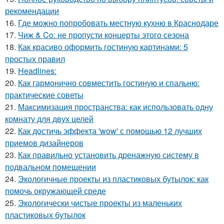
рекомендации
16.
Где можно попробовать местную кухню в Краснодаре
17.
Чиж & Co: не пропусти концерты этого сезона
18.
Как красиво оформить гостиную картинами: 5
простых правил
19.
Headlines:
20.
Как гармонично совместить гостиную и спальню:
практические советы
21.
Максимизация пространства: как использовать одну
комнату для двух целей
22.
Как достичь эффекта 'wow' с помощью 12 лучших
приемов дизайнеров
23.
Как правильно установить дренажную систему в
подвальном помещении
24.
Экологичные проекты из пластиковых бутылок: как
помочь окружающей среде
25.
Экологически чистые проекты из маленьких
пластиковых бутылок