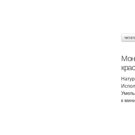
читат
Мон
кра
Натур
Испол
Умель
к мин