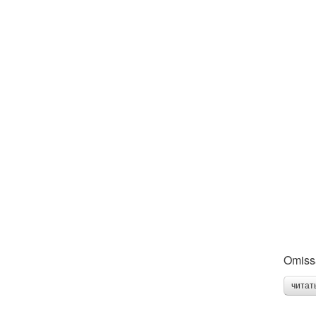
Omis
читат