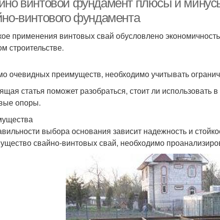
йно винтовой фундамент плюсы и минус
йно-винтового фундамента
ое применения винтовых свай обусловлено экономичностью
ом строительстве.
о очевидных преимуществ, необходимо учитывать ограниче
ящая статья поможет разобраться, стоит ли использовать в
вые опоры.
мущества
авильности выбора основания зависит надежность и стойко
ущество свайно-винтовых свай, необходимо проанализиров