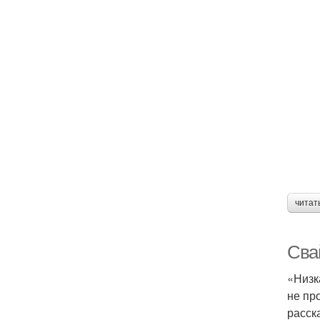
читат
Сва
«Низк
не пр
расск