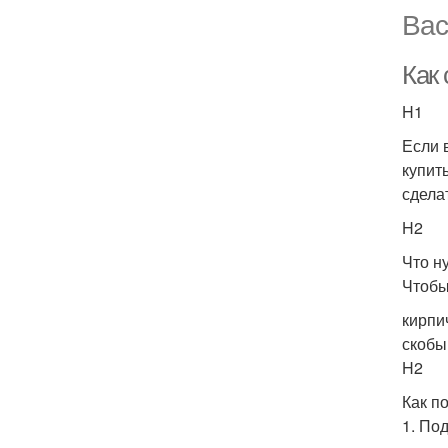
Вас
Как
H1
Если 
купит
сдела
H2
Что н
Чтобы
кирпи
скобы
H2
Как п
1. По