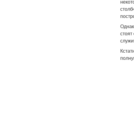
некот
столб
постр
Однак
стоят
служи
Кстат
полну