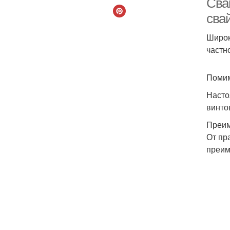
Сва
сва
Широк
частн
Помим
Насто
винто
Преи
От пр
преим