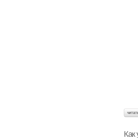
читат
Как 