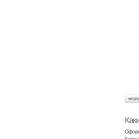
читат
Каки
Оформ
Бетон