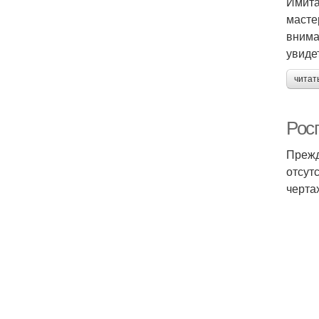
Имита
масте
внима
увиде
читат
Рос
Прежд
отсут
черта