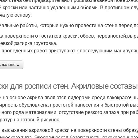
й краски или частично удаленными обоями. В противном случ
чатую основу.
альные работы, которые нужно провести на стене перед по
ка поверхности от остатков краски, обоев, неровностей;вы
евкой;затирка;грунтовка.
 проведенных работ приступают к последующим манипуля
ь дальше →
ски для росписи стен. Акриловые составы
и на основе акрила являются лидерами среди лакокрасочны
ярность обусловлена простотой нанесения и быстротой выс
чного рода материалами, отсутствие резкого запаха при ра
ратур на готовый рисунок.
 высыхания акриловой краски на поверхности стены образу
ического типа. Экологическая безопасность лакокрасочного