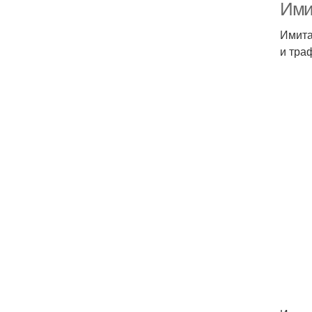
Ими
Имита
и тра