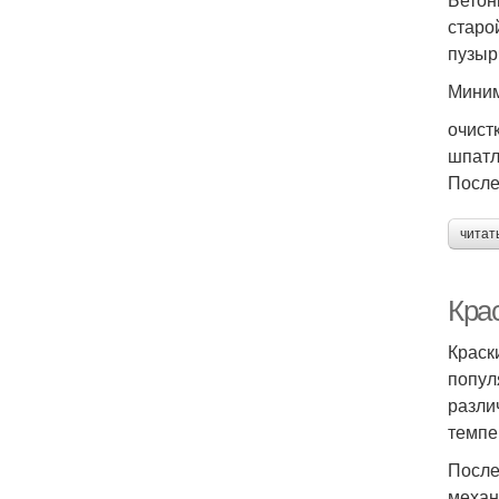
старо
пузыр
Миним
очист
шпатл
После
читат
Кра
Краск
попул
разли
темпе
После
механ