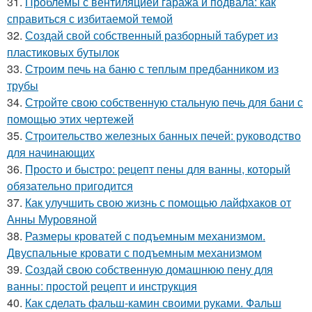
31.
Проблемы с вентиляцией гаража и подвала: как
справиться с избитаемой темой
32.
Создай свой собственный разборный табурет из
пластиковых бутылок
33.
Строим печь на баню с теплым предбанником из
трубы
34.
Стройте свою собственную стальную печь для бани с
помощью этих чертежей
35.
Строительство железных банных печей: руководство
для начинающих
36.
Просто и быстро: рецепт пены для ванны, который
обязательно пригодится
37.
Как улучшить свою жизнь с помощью лайфхаков от
Анны Муровяной
38.
Размеры кроватей с подъемным механизмом.
Двуспальные кровати с подъемным механизмом
39.
Создай свою собственную домашнюю пену для
ванны: простой рецепт и инструкция
40.
Как сделать фальш-камин своими руками. Фальш