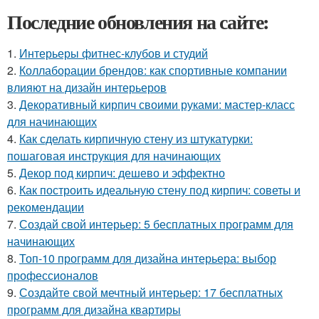
Последние обновления на сайте:
1.
Интерьеры фитнес-клубов и студий
2.
Коллаборации брендов: как спортивные компании
влияют на дизайн интерьеров
3.
Декоративный кирпич своими руками: мастер-класс
для начинающих
4.
Как сделать кирпичную стену из штукатурки:
пошаговая инструкция для начинающих
5.
Декор под кирпич: дешево и эффектно
6.
Как построить идеальную стену под кирпич: советы и
рекомендации
7.
Создай свой интерьер: 5 бесплатных программ для
начинающих
8.
Топ-10 программ для дизайна интерьера: выбор
профессионалов
9.
Создайте свой мечтный интерьер: 17 бесплатных
программ для дизайна квартиры