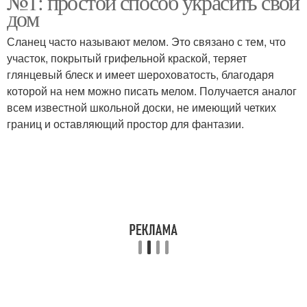
№1: простой способ украсить свой
дом
Сланец часто называют мелом. Это связано с тем, что
участок, покрытый грифельной краской, теряет
Акриловая краска
Акриловые краски
глянцевый блеск и имеет шероховатость, благодаря
которой на нем можно писать мелом. Получается аналог
всем известной школьной доски, не имеющий четких
границ и оставляющий простор для фантазии.
Водно-дисперсионные
Масляные краски
краски
Аэрозольные краски
Чистые краски
Краски на стену
Идеальные краски