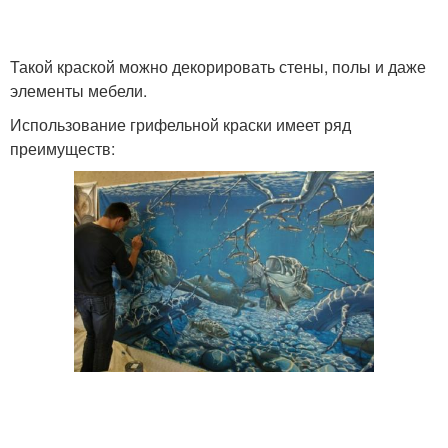
Такой краской можно декорировать стены, полы и даже
Латексные краски
Краски для стен
элементы мебели.
Использование грифельной краски имеет ряд
преимуществ:
Краска для стен