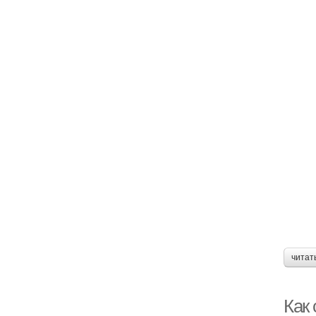
читат
Как 