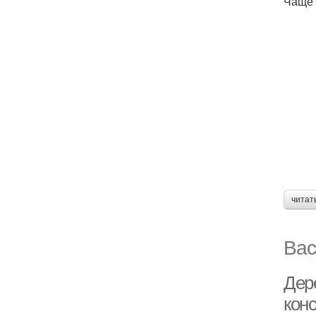
Чаще 
читат
Вас
Дер
кон