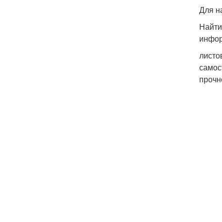
Для н
Найти
инфор
листо
самос
прочн