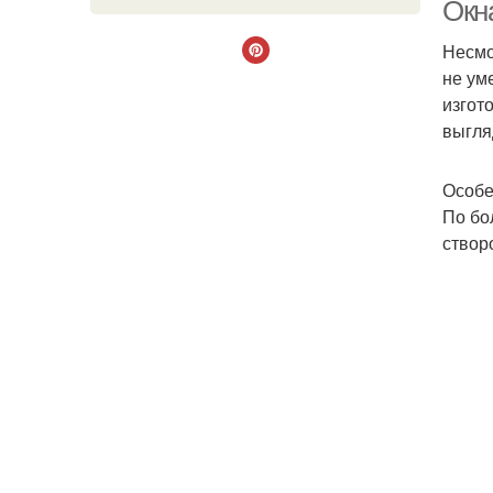
Окн
Несмо
не ум
изгот
выгля
Особе
По бо
створ