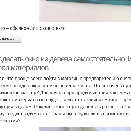
то – обычное листовое стекло
ь дальше →
сделать окно из дерева самостоятельно. 
бор материалов
ся, что проще всего пойти в магазин с предварительно снят
 уже не одно окно, и точно знает как и что. Но это очень п
риментов мастер? Для начала при продумывании как сделат
з какого материала оно будет, ведь этого зависит много – п
рукции в целом. Помимо этого, сорта деревьев разные, а зна
му следует задуматься – ваши окна будут лишь промежуточ
вечными?