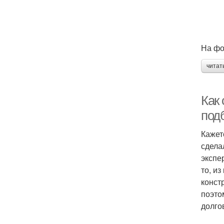
На фо
читат
Как 
под
Кажет
сделал
экспе
то, и
конст
поэто
долго