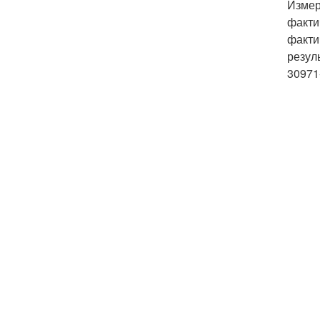
Измер
факти
факти
резул
30971