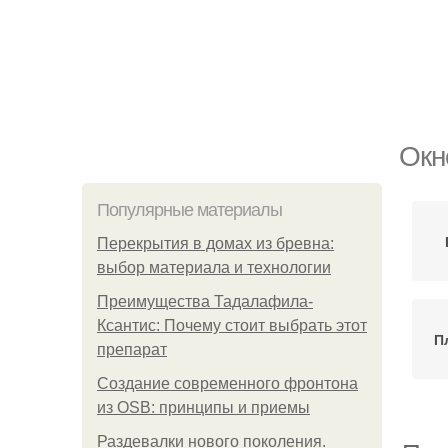
Окн
Популярные материалы
Перекрытия в домах из бревна:
выбор материала и технологии
Преимущества Тадалафила-
Ксантис: Почему стоит выбрать этот
П
препарат
Создание современного фронтона
из OSB: принципы и приемы
Раздевалки нового поколения.