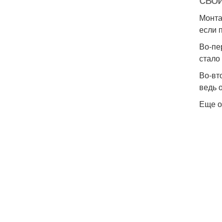
Монта
если 
Во-пе
стало
Во-вт
ведь 
Еще о