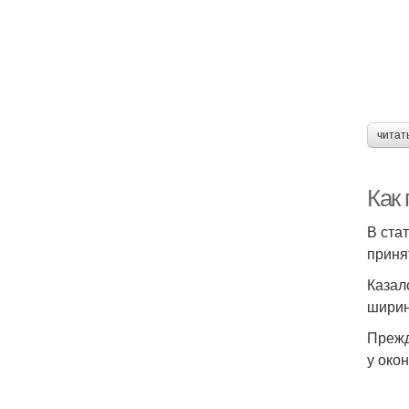
читат
Как
В ста
приня
Казал
ширин
Прежд
у око