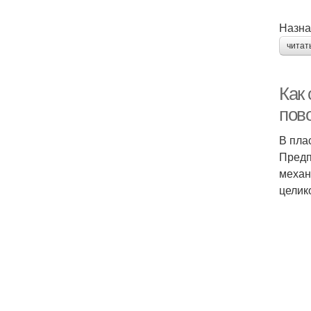
Назна
читат
Как
пов
В пла
Предп
механ
целик