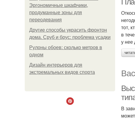
Пла
Эргономичные шкафчики,
Откос
продуманные зоны для
негод
переодевания
тот, 
Другие способы украсить фронтон
в теч
дома. Сруб и брус: проблема усадки
у нее
Рулоны обоев: сколько метров в
читат
одном
Дизайн интерьеров для
Вас
экстремальных видов спорта
Выс
тип
В зав
может