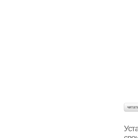
читат
Уст
сво