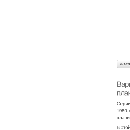
читат
Вар
пла
Серии
1980-
плани
В это