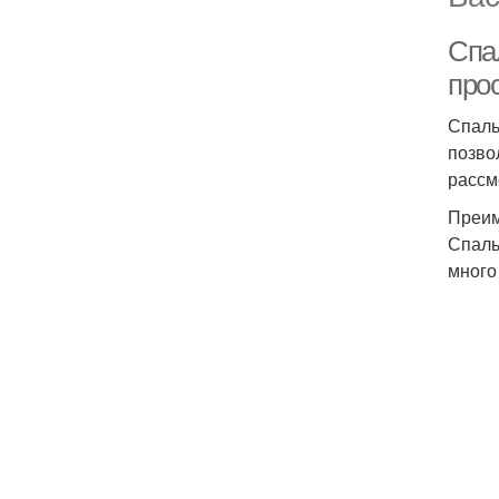
Спа
про
Спаль
позво
рассм
Преим
Спаль
много