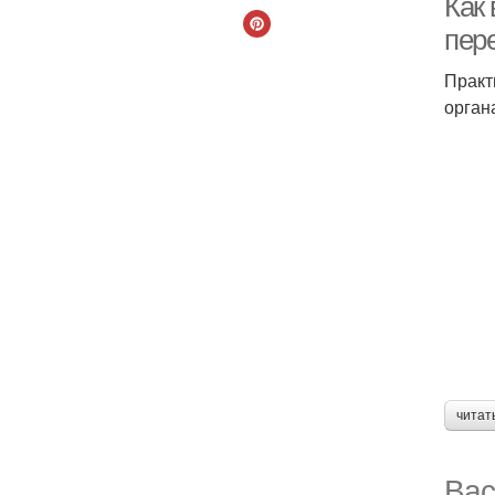
Как
пер
Практ
орган
читат
Вас