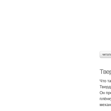
читат
Твер
Что т
Тверд
Он пр
плёнк
механ