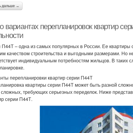
ь дальше →
 о вариантах перепланировок квартир сер
льности
 П44Т – одна из самых популярных в России. Ее квартир
им качеством строительства и выгодными размерами. Но н
етствует индивидуальным потребностям жильцов. В таких с
ланировке.
нты перепланировки квартир серии П44Т
ланировка квартиры серии П44Т может быть разной сложно
 сложных, требующих серьезных переделок. Ниже предста
ир серии П44Т.