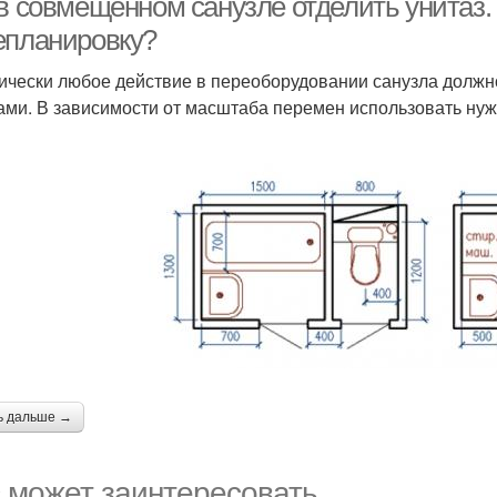
 в совмещенном санузле отделить унитаз.
епланировку?
ически любое действие в переоборудовании санузла должн
ами. В зависимости от масштаба перемен использовать нуж
ь дальше →
 может заинтересовать