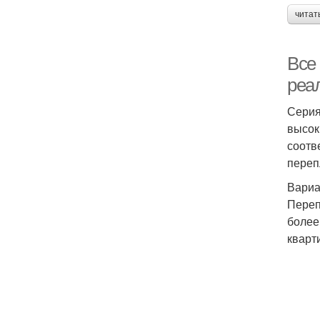
читат
Все
реа
Серия
высок
соотв
переп
Вариа
Переп
более
кварт