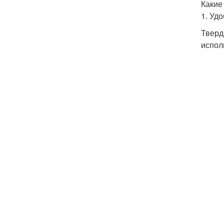
Какие
1. Уд
Тверд
испол