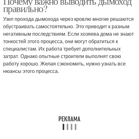
Почему важно выводить дымоход
правильно?
Узел прохода дымохода через кровлю многие решаются
Дымоход через разные
обустраивать самостоятельно. Это приводит к разным
Дымоход в бане
типы
негативным последствиям. Если хозяева дома не знают
тонкостей этого процесса, они могут обратиться к
специалистам. Их работа требует дополнительных
затрат. Однако опытные строители выполнят свою
Дымоход из
Потолок в бане
работу хорошо. Желая сэкономить, нужно узнать все
асбестовой трубы
нюансы этого процесса.
Дымоход в мягкой
Примыкание к
кровле
дымоходу