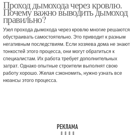
Проход дымохода через кровлю.
Дымоход через
Дымоход через потолок
Почему важно выводить дымоход
шиферную крышу
правильно?
Узел прохода дымохода через кровлю многие решаются
Дымоход через разные
обустраивать самостоятельно. Это приводит к разным
Кровля из профнастила
типы
негативным последствиям. Если хозяева дома не знают
тонкостей этого процесса, они могут обратиться к
специалистам. Их работа требует дополнительных
затрат. Однако опытные строители выполнят свою
Трубы через кровлю
Проход через кровлю
работу хорошо. Желая сэкономить, нужно узнать все
нюансы этого процесса.
Дымоход в мягкой
Примыкание к
кровле
дымоходу
Кровли на скатной