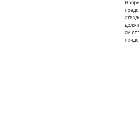
Напри
предс
отвод
должн
см от
приде