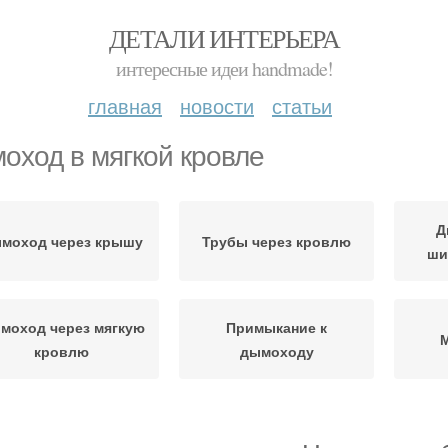
ДЕТАЛИ ИНТЕРЬЕРА
интересные идеи handmade!
главная
новости
статьи
оход в мягкой кровле
Д
моход через крышу
Трубы через кровлю
ши
моход через мягкую
Примыкание к
М
кровлю
дымоходу