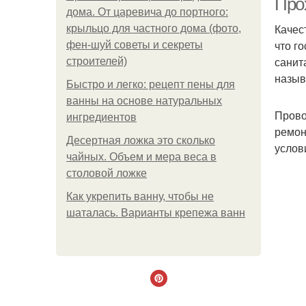
Про
дома. От царевича до портного:
Качес
крыльцо для частного дома (фото,
что г
фен-шуй советы и секреты
санит
строителей)
назыв
Быстро и легко: рецепт пены для
ванны на основе натуральных
Прово
ингредиентов
ремон
Десертная ложка это сколько
услов
чайных. Объем и мера веса в
столовой ложке
Как укрепить ванну, чтобы не
шаталась. Варианты крепежа ванн