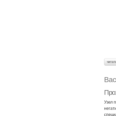
читат
Вас
Про
Узел 
негат
специ