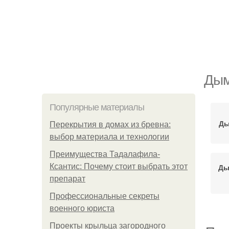
Дым
Популярные материалы
Ды
Перекрытия в домах из бревна:
выбор материала и технологии
Преимущества Тадалафила-
Ксантис: Почему стоит выбрать этот
Ды
препарат
Профессиональные секреты
военного юриста
Проекты крыльца загородного