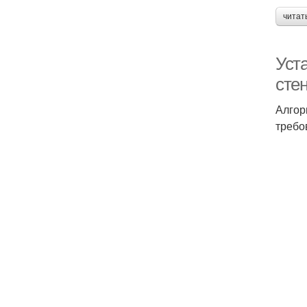
читат
Уста
сте
Алгор
требо