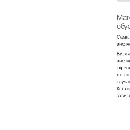
Мат
обу
Сама 
висяч
Висяч
висяч
скреп
же ко
случа
Кстат
зависи