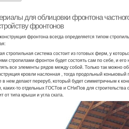
ериалы для облицовки фронтона частного
стройству фронтонов
конструкция фронтона всегда определяется типом стропиль
ая:
ая стропильная система состоит из готовых ферм, у которых
ими стропилами фронтон будет состоять сам по себе, и его
лять все элементы рядов между собой. Только так можно о
нструкция кровли наслонная , тогда продольный коньковый 
е в нем делают переруб, который будет симметричным к кон
и, каких-то отдельных ГОСТов и СНиПов для строительства 
т от типа крыши и угла ската.