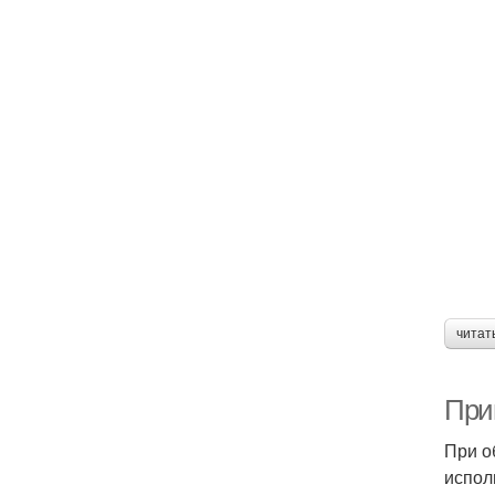
читат
При
При о
испол