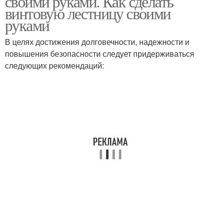
своими руками. Как сделать
винтовую лестницу своими
руками
Металлическая
Металлические
В целях достижения долговечности, надежности и
лестница
лестницы
повышения безопасности следует придерживаться
следующих рекомендаций:
Лестница между
Межэтажная лестница
этажами
Дачная лестница
Деревянная лестница
Лестница в доме
Лестницы в доме