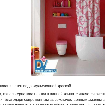
ивание стен водоэмульсионной краской
а, как альтернатива плитки в ванной комнате является оч
ки. Благодаря современным высококачественным эмалям ван
кневшее покрытие с легкостью обновит даже самый неопыт