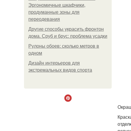
Эргономичные шкафчики,
продуманные зоны для
переодевания
Другие способы украсить фронтон
дома. Сруб и брус: проблема усадки
Рулоны обоев: сколько метров в
одном
Дизайн интерьеров для
экстремальных видов спорта
Окраш
Краск
отдел
потус