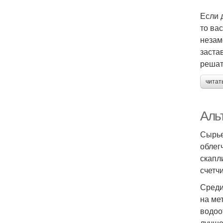
Если 
то ва
незам
заста
решат
читат
Аль
Сырье
облег
скапл
счетчи
Среди
на ме
водоо
лучше