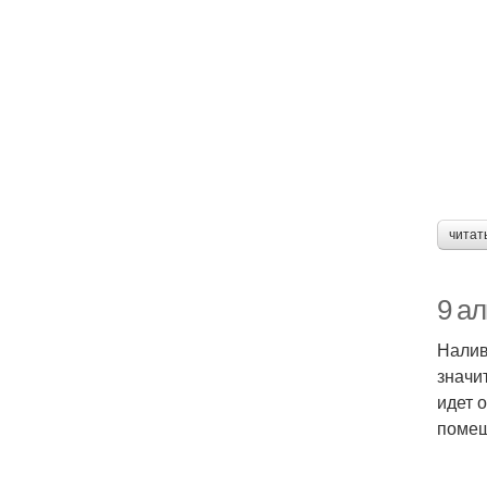
читат
9 а
Налив
значи
идет 
помещ