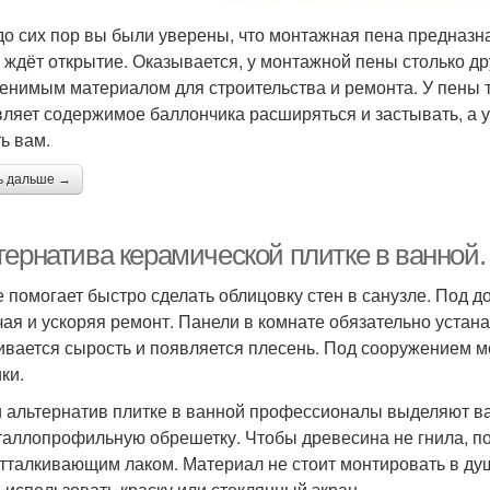
до сих пор вы были уверены, что монтажная пена предназн
с ждёт открытие. Оказывается, у монтажной пены столько д
енимым материалом для строительства и ремонта. У пены т
вляет содержимое баллончика расширяться и застывать, а у
ь вам.
ь дальше →
тернатива керамической плитке в ванной
 помогает быстро сделать облицовку стен в санузле. Под д
чая и ускоряя ремонт. Панели в комнате обязательно устана
ивается сырость и появляется плесень. Под сооружением м
ки.
 альтернатив плитке в ванной профессионалы выделяют в
таллопрофильную обрешетку. Чтобы древесина не гнила, п
тталкивающим лаком. Материал не стоит монтировать в душ
 использовать краску или стеклянный экран.