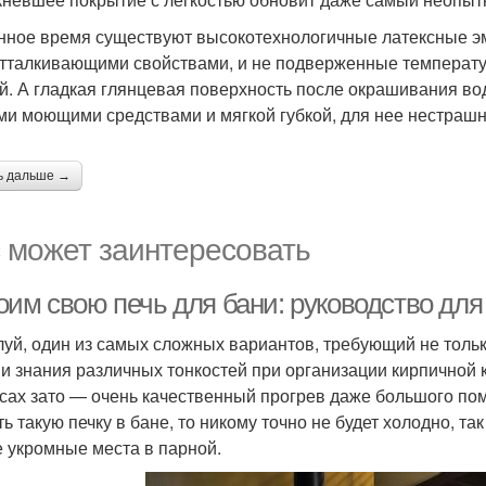
нное время существуют высокотехнологичные латексные 
тталкивающими свойствами, и не подверженные температу
й. А гладкая глянцевая поверхность после окрашивания во
и моющими средствами и мягкой губкой, для нее нестраш
ь дальше →
 может заинтересовать
оим свою печь для бани: руководство дл
уй, один из самых сложных вариантов, требующий не тольк
 и знания различных тонкостей при организации кирпичной 
сах зато — очень качественный прогрев даже большого по
ть такую печку в бане, то никому точно не будет холодно, т
 укромные места в парной.