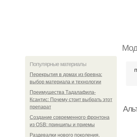
Мод
Популярные материалы
П
Перекрытия в домах из бревна:
выбор материала и технологии
Преимущества Тадалафила-
Ксантис: Почему стоит выбрать этот
препарат
Аль
Создание современного фронтона
из OSB: принципы и приемы
Раздевалки нового поколения.