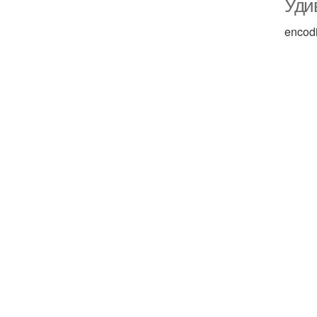
Уди
encod