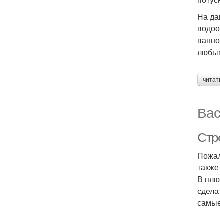
На да
водоо
ванно
любым
читат
Вас
Стр
Пожал
также
В плю
сдела
самые