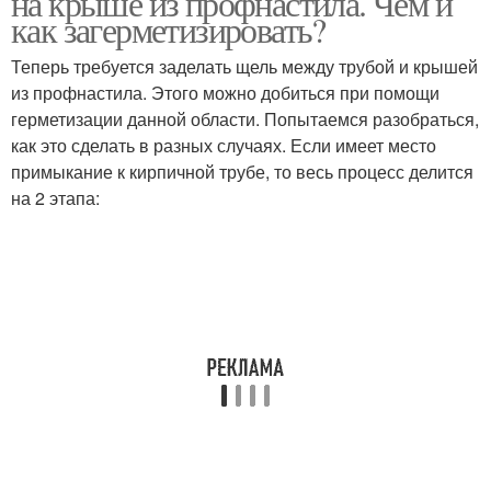
на крыше из профнастила. Чем и
как загерметизировать?
Теперь требуется заделать щель между трубой и крышей
Фартук на круглую
из профнастила. Этого можно добиться при помощи
Круглая труба
трубу
герметизации данной области. Попытаемся разобраться,
как это сделать в разных случаях. Если имеет место
примыкание к кирпичной трубе, то весь процесс делится
на 2 этапа:
Профнастил к печной
Прямоугольная труба
трубе
Труба с прямоугольным
Кирпичная труба
сечением
Трубы через
кровельный пирог