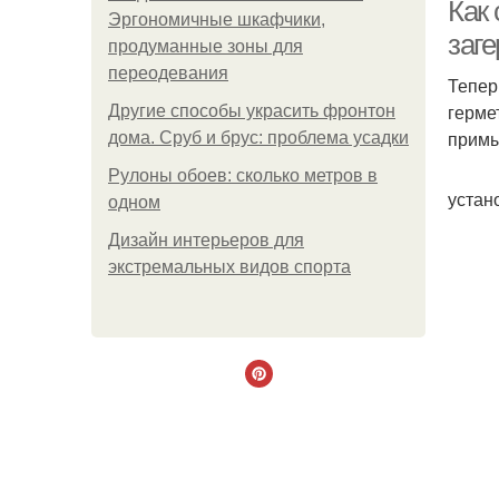
Как
Эргономичные шкафчики,
заг
продуманные зоны для
переодевания
Тепер
герме
Другие способы украсить фронтон
примы
дома. Сруб и брус: проблема усадки
Рулоны обоев: сколько метров в
устан
одном
Дизайн интерьеров для
экстремальных видов спорта