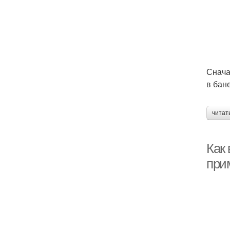
Снача
в бан
читат
Как
при