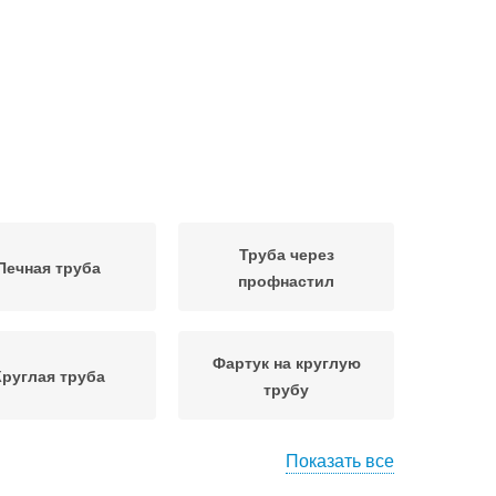
Труба через
Печная труба
профнастил
Фартук на круглую
Круглая труба
трубу
Показать все
фнастил к трубе
Трубы через крышу