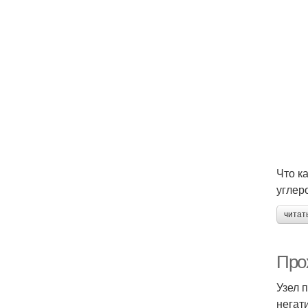
Что к
углер
читат
Про
Узел 
негат