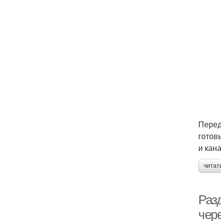
Перед
готов
и кан
читат
Раз
чер