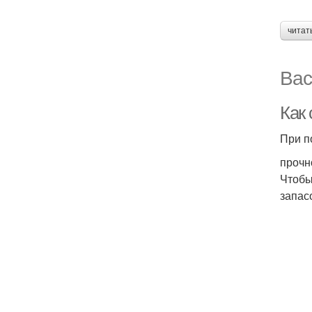
читат
Вас
Как
При п
прочн
Чтобы
запас