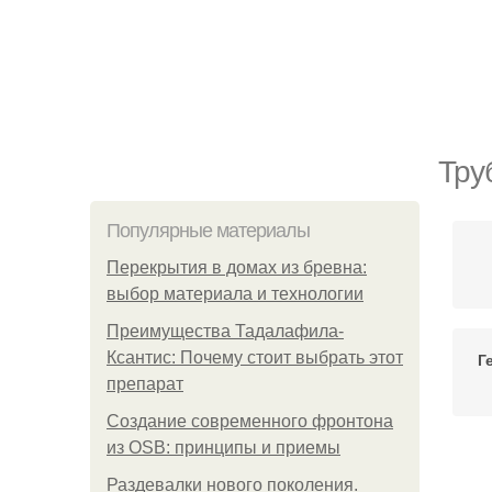
Тру
Популярные материалы
Перекрытия в домах из бревна:
выбор материала и технологии
Преимущества Тадалафила-
Ксантис: Почему стоит выбрать этот
Г
препарат
Создание современного фронтона
из OSB: принципы и приемы
Раздевалки нового поколения.