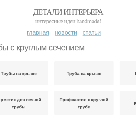
ДЕТАЛИ ИНТЕРЬЕРА
интересные идеи handmade!
главная
новости
статьи
бы с круглым сечением
Трубы на крыше
Труба на крыше
ерметик для печной
Профнастил к круглой
трубы
трубе
Печные трубы
Трубы к профлисту
Про