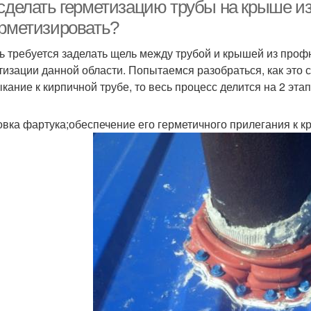
 сделать герметизацию трубы на крыше из
ерметизировать?
ь требуется заделать щель между трубой и крышей из проф
Надсадная труба
тизации данной области. Попытаемся разобраться, как это с
кание к кирпичной трубе, то весь процесс делится на 2 этап
овка фартука;обеспечение его герметичного прилегания к к