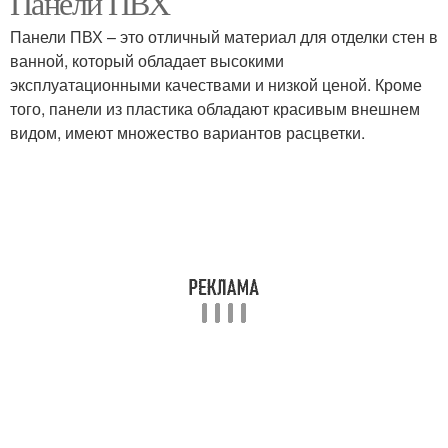
Панели ПВХ
Панели ПВХ – это отличный материал для отделки стен в
ванной, который обладает высокими
Плитка в ванной
эксплуатационными качествами и низкой ценой. Кроме
Комнаты без кафеля
советы
того, панели из пластика обладают красивым внешнем
видом, имеют множество вариантов расцветки.
Краска для ванной
комнаты