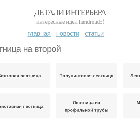
ДЕТАЛИ ИНТЕРЬЕРА
интересные идеи handmade!
главная
новости
статьи
тница на второй
Винтовая лестница
Полувинтовая лестница
Лес
Лестница из
М
риставная лестница
профильной трубы
стница на косоурах
Наружная лестница
Моно