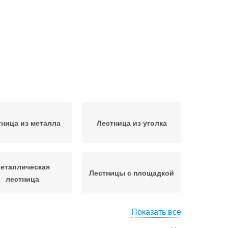
тница из металла
Лестница из уголка
еталлическая
Лестницы с площадкой
лестница
Показать все
Требования к
литная лестница