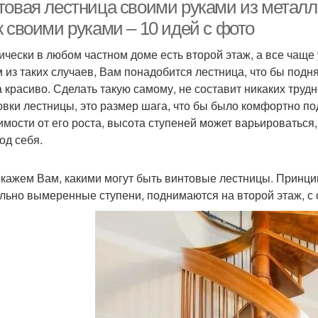
товая лестница своими руками из металла
ж своими руками – 10 идей с фото
ически в любом частном доме есть второй этаж, а все чаще
Лестницы в частном
Лестница в подвал
Вин
 из таких случаев, Вам понадобится лестница, что бы подня
доме
а красиво. Сделать такую самому, не составит никаких трудн
овки лестницы, это размер шага, что бы было комфортно по
имости от его роста, высота ступеней может варьироваться
Лестницы для дачного
стницы с чертежами
Бет
од себя.
домика
кажем Вам, какими могут быть винтовые лестницы. Принцип 
льно вымеренные ступени, поднимаются на второй этаж, с