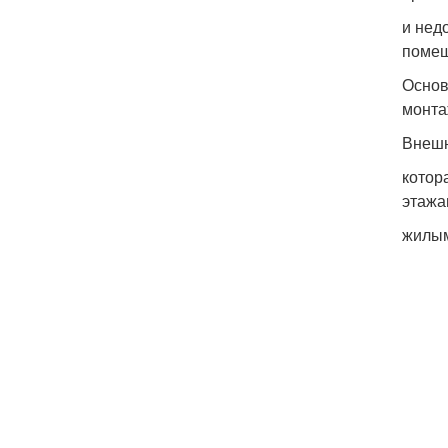
и нед
помещ
Основ
монта
Внешн
котор
этажа
жилым