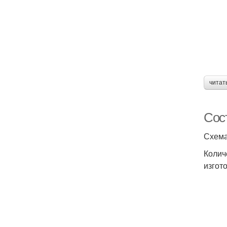
читат
Сос
Схема
Колич
изгот