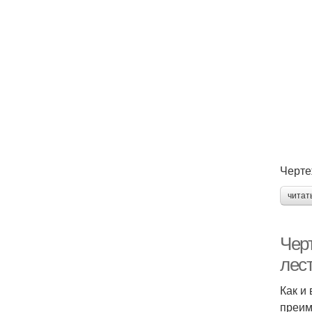
Черте
читат
Чер
лес
Как и
преим