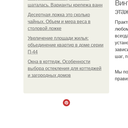
Вин
шаталась. Варианты крепежа ванн
эта
Десертная ложка это сколько
Практ
чайных. Объем и мера веса в
любом
столовой ложке
всегд
Увеличение площади жилья:
устан
объединение квартир в доме серии
завис
П-44
Ле
шаг, п
Окна в коттедж. Особенности
выбора остекления для коттеджей
Мы по
и загородных домов
прави