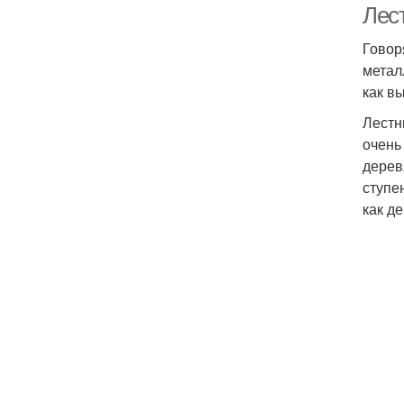
Лес
Говор
метал
как в
Лестн
очень
дерев
ступе
как д