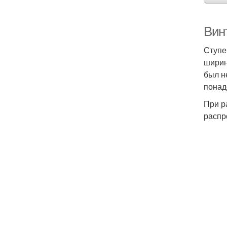
Вин
Ступе
ширин
был н
понад
При р
распр