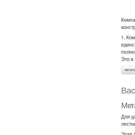
Компа
конст
1. Ко
единс
полно
Это в
читат
Вас
Мет
Для у
лестн
Этап 