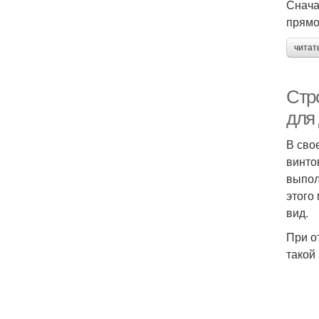
Снача
прямо
читат
Стр
для
В сво
винто
выпол
этого
вид.
При о
такой