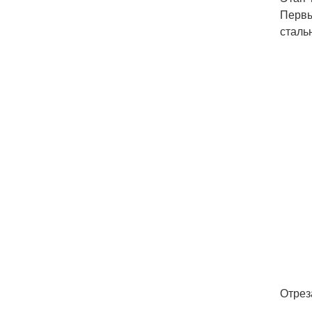
Первы
сталь
Отрез