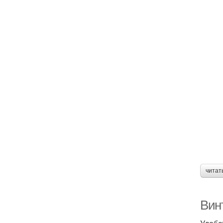
читат
Вин