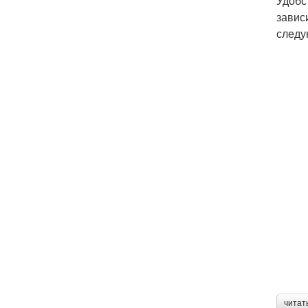
Удобс
завис
следу
читат