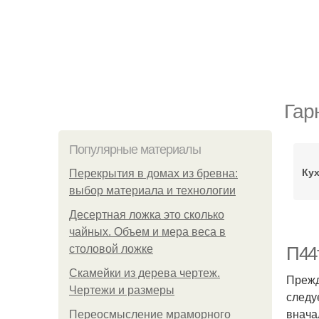
Гар
Популярные материалы
Ку
Перекрытия в домах из бревна:
выбор материала и технологии
Десертная ложка это сколько
чайных. Объем и мера веса в
столовой ложке
П44т
Скамейки из дерева чертеж.
Прежд
Чертежи и размеры
следу
внача
Переосмысление мраморного