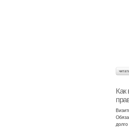
читат
Как
пра
Визит
Обяза
долго