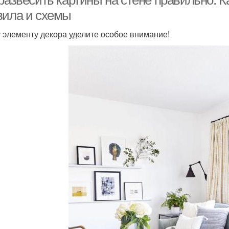
развесить картины на стене правильно. К
вила и схемы
 элементу декора уделите особое внимание!