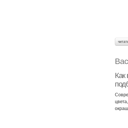
читат
Вас
Как
подб
Совре
цвета
окраш