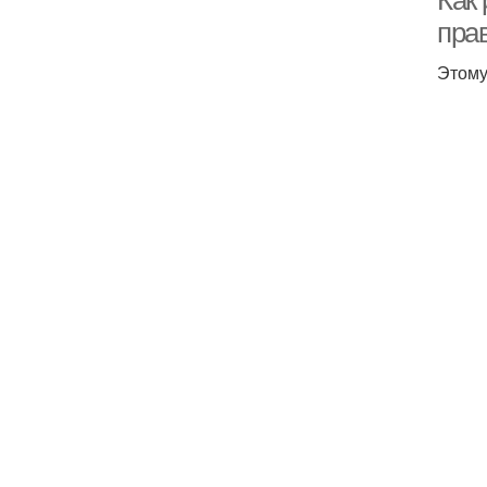
Как 
пра
Этому