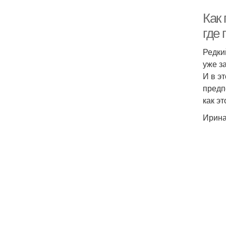
Как
где 
Редки
уже з
И в э
предп
как эт
Ирина