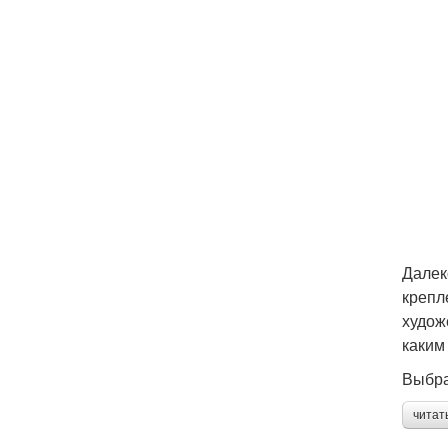
Далек
крепл
худож
каким
Выбра
читат