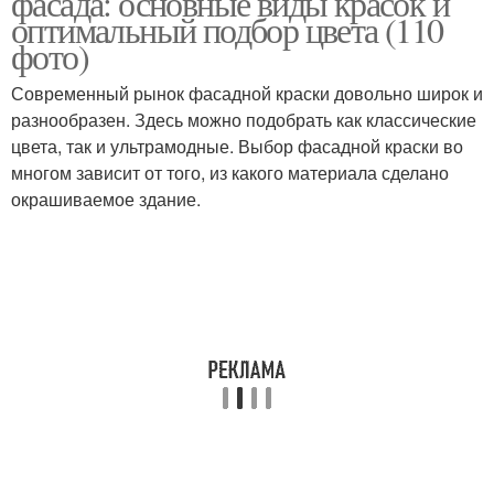
фасада: основные виды красок и
оптимальный подбор цвета (110
фото)
Гарнитуры для
Современный рынок фасадной краски довольно широк и
Гарнитур в стиле
маленькой
разнообразен. Здесь можно подобрать как классические
цвета, так и ультрамодные. Выбор фасадной краски во
многом зависит от того, из какого материала сделано
окрашиваемое здание.
Гарнитур для
Гарнитур под потолок
маленькой
Гарнитур в квартире
Кухонная кухня
Гарнитур на маленькой
Кухонная мебель