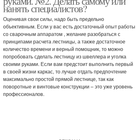
руками. №2. Делать самому или
нанять специалистов?
Оценивая свои силы, надо быть предельно
Лестница из
объективным. Если у вас есть достаточный опыт работы
Маршевая лестница
профильной трубы
со сварочным аппаратом , желание разобраться с
принципами расчета лестницы, а также достаточное
количество времени и верный помощник, то можно
попробовать сделать лестницу из швеллера и уголка
Лестницы с площадкой
Лестница на косоурах
своими руками. Если вам предстоит выполнить первый
в своей жизни каркас, то лучше отдать предпочтение
максимально простой прямой лестнице, так как
поворотные и винтовые конструкции – это уже уровень
профессионалов.
Наружная лестница
Лестница на второй
Лестница по
Металлические
металлическим
лестницы
косоурам