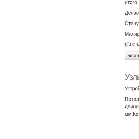
итого
Делае
Стену
Маляр
(Снач
читат
Узл
Устро
Потол
длино
мм.Кр