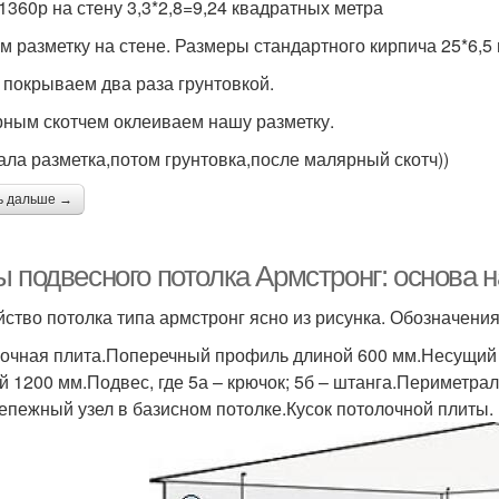
 1360р на стену 3,3*2,8=9,24 квадратных метра
м разметку на стене. Размеры стандартного кирпича 25*6,5
 покрываем два раза грунтовкой.
ным скотчем оклеиваем нашу разметку.
ала разметка,потом грунтовка,после малярный скотч))
ь дальше →
ы подвесного потолка Армстронг: основа 
йство потолка типа армстронг ясно из рисунка. Обозначения
очная плита.Поперечный профиль длиной 600 мм.Несущий
й 1200 мм.Подвес, где 5а – крючок; 5б – штанга.Периметра
епежный узел в базисном потолке.Кусок потолочной плиты.