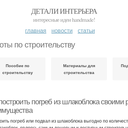
ДЕТАЛИ ИНТЕРЬЕРА
интересные идеи handmade!
главная
новости
статьи
оты по строительству
Пособие по
Материалы для
По
строительству
строительства
 построить погреб из шлакоблока своими 
имущества
оить погреб или подвал из шлакоблока выгодно по количест
лакоблок, являясь самым дешевым и доступным строительн