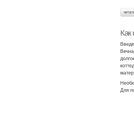
читат
Как
Введ
Вечна
долго
котте
матер
Необх
Для п