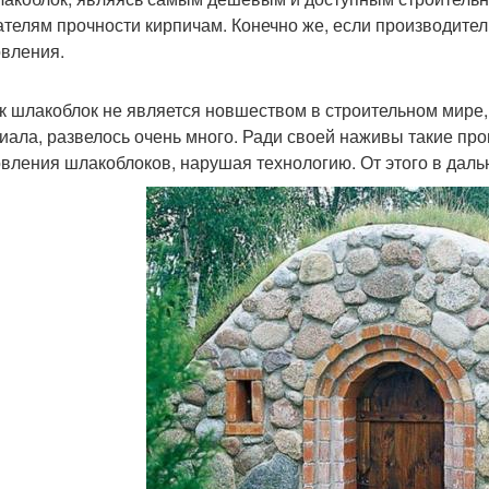
ателям прочности кирпичам. Конечно же, если производите
овления.
ак шлакоблок не является новшеством в строительном мире,
иала, развелось очень много. Ради своей наживы такие про
овления шлакоблоков, нарушая технологию. От этого в даль