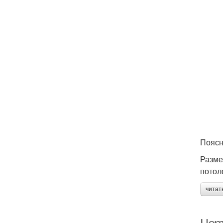
Поясн
Разме
потол
читат