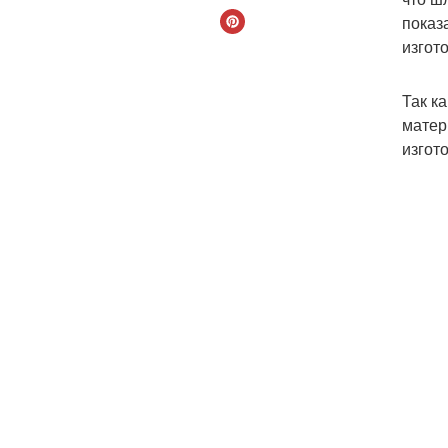
показ
изгот
Так к
матер
изгот