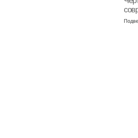
Чер
сов
Подве