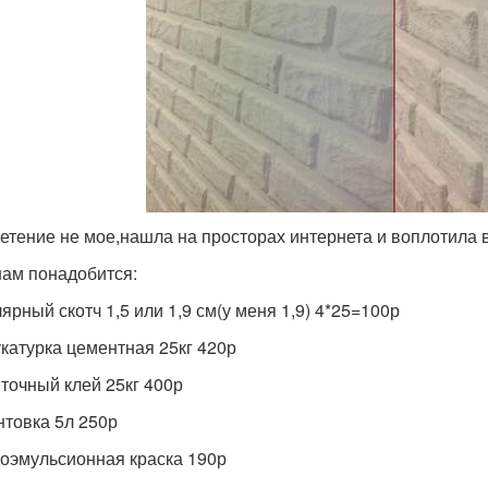
етение не мое,нашла на просторах интернета и воплотила в
нам понадобится:
ярный скотч 1,5 или 1,9 см(у меня 1,9) 4*25=100р
укатурка цементная 25кг 420р
иточный клей 25кг 400р
унтовка 5л 250р
доэмульсионная краска 190р