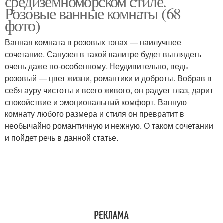
средиземноморском стиле.
Розовые ванные комнаты (68
фото)
Комната в сельском
Ванная комната в розовых тонах — наилучшее
Комната с нуля
доме
сочетание. Санузел в такой палитре будет выглядеть
очень даже по-особенному. Неудивительно, ведь
розовый — цвет жизни, романтики и доброты. Вобрав в
себя ауру чистоты и всего живого, он радует глаз, дарит
Комната в частном доме
спокойствие и эмоциональный комфорт. Ванную
комнату любого размера и стиля он превратит в
необычайно романтичную и нежную. О таком сочетании
и пойдет речь в данной статье.