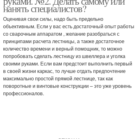
руками. №2. Делать самому или
нанять специалистов?
Оценивая свои силы, надо быть предельно
Лестница из
объективным. Если у вас есть достаточный опыт работы
Лестница из уголка
профильной трубы
со сварочным аппаратом , желание разобраться с
принципами расчета лестницы, а также достаточное
количество времени и верный помощник, то можно
попробовать сделать лестницу из швеллера и уголка
Лестницы с площадкой
Лестница на косоурах
своими руками. Если вам предстоит выполнить первый
в своей жизни каркас, то лучше отдать предпочтение
максимально простой прямой лестнице, так как
поворотные и винтовые конструкции – это уже уровень
профессионалов.