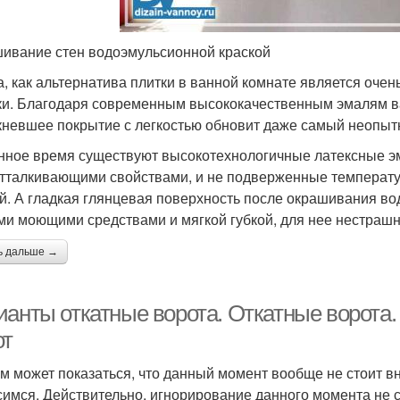
ивание стен водоэмульсионной краской
а, как альтернатива плитки в ванной комнате является оч
ки. Благодаря современным высококачественным эмалям ван
кневшее покрытие с легкостью обновит даже самый неопыт
нное время существуют высокотехнологичные латексные 
тталкивающими свойствами, и не подверженные температу
й. А гладкая глянцевая поверхность после окрашивания во
и моющими средствами и мягкой губкой, для нее нестраш
ь дальше →
ианты откатные ворота. Откатные ворота
от
м может показаться, что данный момент вообще не стоит вн
симся. Действительно, игнорирование данного момента не 