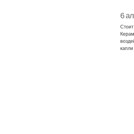
6 а
Стоит
Керам
возде
капли