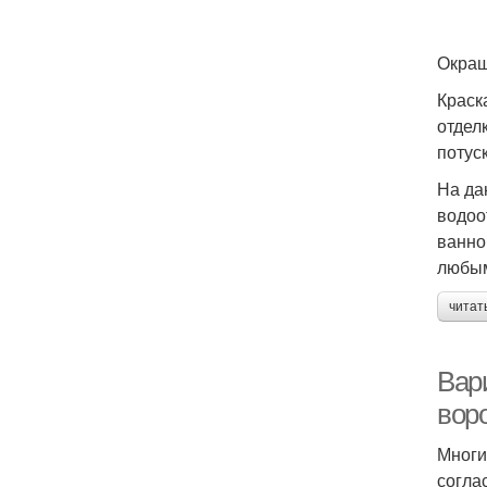
Окраш
Краск
отдел
потус
На да
водоо
ванно
любым
читат
Вар
вор
Многи
согла