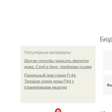
Бюд
Популярные материалы
Другие способы украсить фронтон
дома. Сруб и брус: проблема усадки
Панельный дом серии П-44.
Типовая серия дома П44 с
Ва
планировками квартир