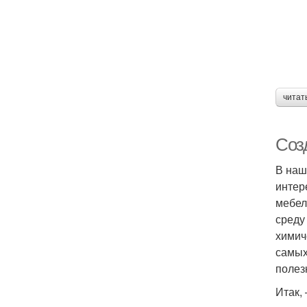
читат
Соз
В наш
интер
мебел
среду
химич
самых
полез
Итак, 