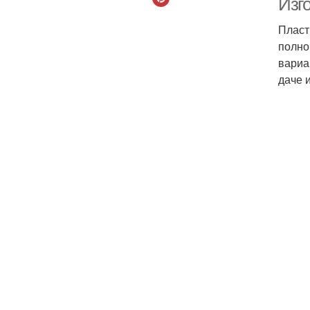
Изг
Пласт
полно
вариа
даче 